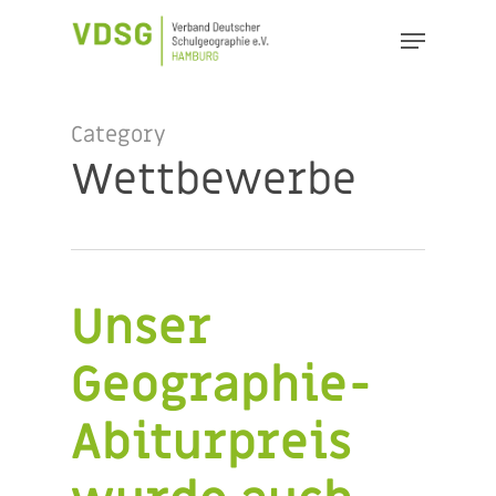
Skip
Menu
to
Close
main
Menu
content
Category
Wettbewerbe
Unser
Geographie-
Abiturpreis